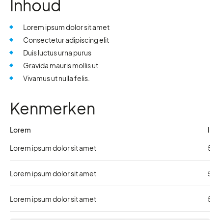
Inhoud
Lorem ipsum dolor sit amet
Consectetur adipiscing elit
Duis luctus urna purus
Gravida mauris mollis ut
Vivamus ut nulla felis.
Kenmerken
Lorem
Ips
Lorem ipsum dolor sit amet
5
Lorem ipsum dolor sit amet
5
Lorem ipsum dolor sit amet
5